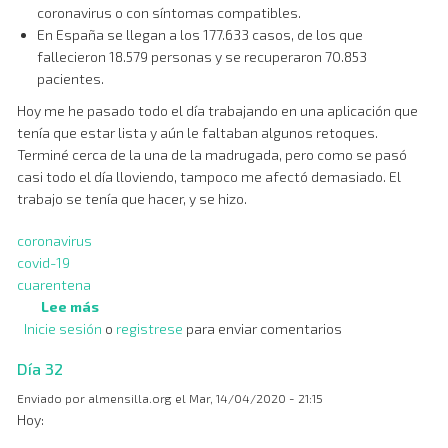
coronavirus o con síntomas compatibles.
En España se llegan a los 177.633 casos, de los que
fallecieron 18.579 personas y se recuperaron 70.853
pacientes.
Hoy me he pasado todo el día trabajando en una aplicación que
tenía que estar lista y aún le faltaban algunos retoques.
Terminé cerca de la una de la madrugada, pero como se pasó
casi todo el día lloviendo, tampoco me afectó demasiado. El
trabajo se tenía que hacer, y se hizo.
coronavirus
covid-19
cuarentena
Lee más
sobre
Inicie sesión
o
Día
registrese
para enviar comentarios
33
Día 32
Enviado por
almensilla.org
el
Mar, 14/04/2020 - 21:15
Hoy: