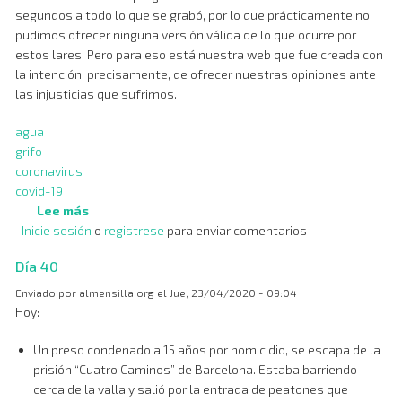
segundos a todo lo que se grabó, por lo que prácticamente no
pudimos ofrecer ninguna versión válida de lo que ocurre por
estos lares. Pero para eso está nuestra web que fue creada con
la intención, precisamente, de ofrecer nuestras opiniones ante
las injusticias que sufrimos.
agua
grifo
coronavirus
covid-19
Lee más
sobre
Inicie sesión
o
El
registrese
para enviar comentarios
agua
Día 40
de
la
Enviado por
almensilla.org
el
Jue, 23/04/2020 - 09:04
pandemia
Hoy:
Un preso condenado a 15 años por homicidio, se escapa de la
prisión “Cuatro Caminos” de Barcelona. Estaba barriendo
cerca de la valla y salió por la entrada de peatones que