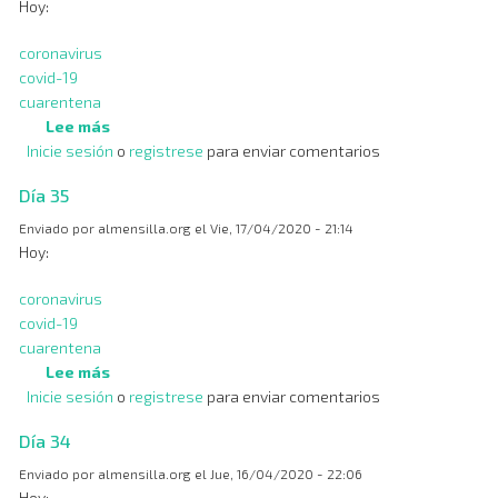
Hoy:
coronavirus
covid-19
cuarentena
Lee más
sobre
Inicie sesión
o
Día
registrese
para enviar comentarios
36
Día 35
Enviado por
almensilla.org
el
Vie, 17/04/2020 - 21:14
Hoy:
coronavirus
covid-19
cuarentena
Lee más
sobre
Inicie sesión
o
Día
registrese
para enviar comentarios
35
Día 34
Enviado por
almensilla.org
el
Jue, 16/04/2020 - 22:06
Hoy: