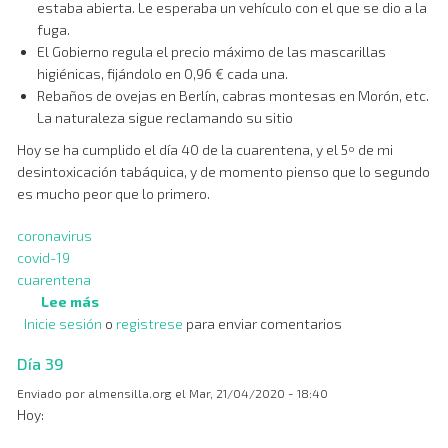
estaba abierta. Le esperaba un vehículo con el que se dio a la
fuga.
El Gobierno regula el precio máximo de las mascarillas
higiénicas, fijándolo en 0,96 € cada una.
Rebaños de ovejas en Berlín, cabras montesas en Morón, etc.
La naturaleza sigue reclamando su sitio
Hoy se ha cumplido el día 40 de la cuarentena, y el 5º de mi
desintoxicación tabáquica, y de momento pienso que lo segundo
es mucho peor que lo primero.
coronavirus
covid-19
cuarentena
Lee más
sobre
Inicie sesión
o
Día
registrese
para enviar comentarios
40
Día 39
Enviado por
almensilla.org
el
Mar, 21/04/2020 - 18:40
Hoy: