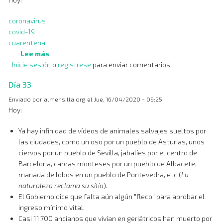
coronavirus
covid-19
cuarentena
Lee más
sobre
Inicie sesión
o
Día
registrese
para enviar comentarios
34
Día 33
Enviado por
almensilla.org
el
Jue, 16/04/2020 - 09:25
Hoy:
Ya hay infinidad de vídeos de animales salvajes sueltos por
las ciudades, como un oso por un pueblo de Asturias, unos
ciervos por un pueblo de Sevilla, jabalíes por el centro de
Barcelona, cabras monteses por un pueblo de Albacete,
manada de lobos en un pueblo de Pontevedra, etc (
La
naturaleza reclama su sitio
).
El Gobierno dice que falta aún algún "fleco" para aprobar el
ingreso mínimo vital.
Casi 11.700 ancianos que vivían en geriátricos han muerto por