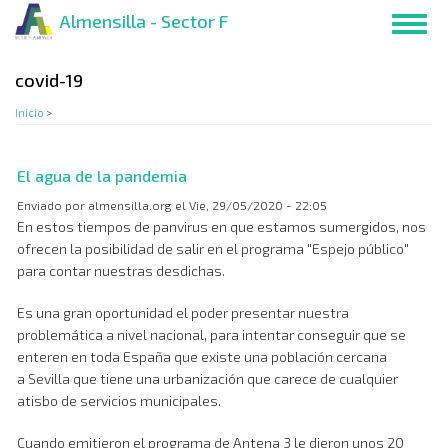
Pasar
Almensilla - Sector F
Toggl
al
navig
contenido
principal
covid-19
Inicio
>
El agua de la pandemia
Enviado por
almensilla.org
el
Vie, 29/05/2020 - 22:05
En estos tiempos de panvirus en que estamos sumergidos, nos
ofrecen la posibilidad de salir en el programa "Espejo público"
para contar nuestras desdichas.
Es una gran oportunidad el poder presentar nuestra
problemática a nivel nacional, para intentar conseguir que se
enteren en toda España que existe una población cercana
a Sevilla que tiene una urbanización que carece de cualquier
atisbo de servicios municipales.
Cuando emitieron el programa de Antena 3 le dieron unos 20