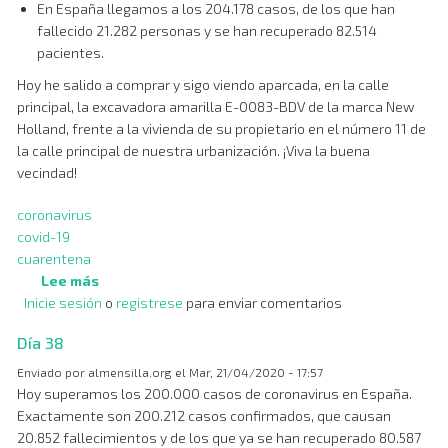
En España llegamos a los 204.178 casos, de los que han
fallecido 21.282 personas y se han recuperado 82.514
pacientes.
Hoy he salido a comprar y sigo viendo aparcada, en la calle
principal, la excavadora amarilla E-0083-BDV de la marca New
Holland, frente a la vivienda de su propietario en el número 11 de
la calle principal de nuestra urbanización. ¡Viva la buena
vecindad!
coronavirus
covid-19
cuarentena
Lee más
sobre
Inicie sesión
o
Día
registrese
para enviar comentarios
39
Día 38
Enviado por
almensilla.org
el
Mar, 21/04/2020 - 17:57
Hoy superamos los 200.000 casos de coronavirus en España.
Exactamente son 200.212 casos confirmados, que causan
20.852 fallecimientos y de los que ya se han recuperado 80.587