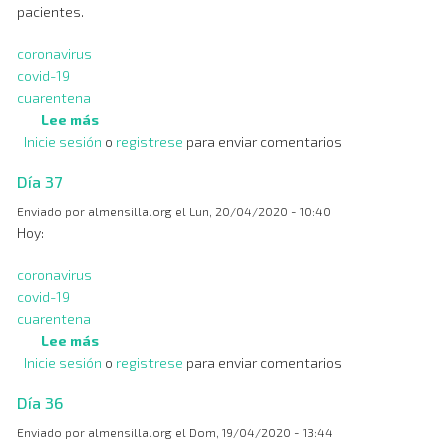
pacientes.
coronavirus
covid-19
cuarentena
Lee más
sobre
Inicie sesión
o
Día
registrese
para enviar comentarios
38
Día 37
Enviado por
almensilla.org
el
Lun, 20/04/2020 - 10:40
Hoy:
coronavirus
covid-19
cuarentena
Lee más
sobre
Inicie sesión
o
Día
registrese
para enviar comentarios
37
Día 36
Enviado por
almensilla.org
el
Dom, 19/04/2020 - 13:44