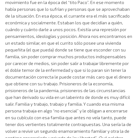
movimiento fue en la época del “tito Paco”. En ese momento
había personas que lo sufrían y personas que se aprovechaban
de la situación. En esa época, el currante era el más sacrificado
económica y socialmente. Estaban los que decidían a quién,
cuándo y cuánto darle a unos pocos. Existía una represión por
pensamientos, ideologías y posición. Ahora nos encontramos en
un estado similar, en que el currito sólo posee una vivienda
pequeñita (el que pueda) donde se tiene que esconder con su
familia, sin poder comprar muchos productos indispensables
por carecer de medios, sin poder salir a trabajar libremente por
el doble temor de la enfermedad y que si lo paran sin tener la
documentación correcta le puede costar más caro que el dinero
que obtiene con su trabajo. Prisioneros de la economía,
prisioneros de la pandemia, prisioneros de las circunstancias
que han derivado su vida en un laberinto de donde es muy difícil
salir. Familia y trabajo, trabajo y familia. Y cuando esa misma
persona trabaja en algo “no esencial” y le obligan a encerrarse
en su cubículo con esa familia que antes no veía tanto, puede
tener dos vertientes totalmente contrapuestas. Una sería la de
volver a revivir un segundo enamoramiento familiar y otra la de
sentirse encarcelado y privado de “su libertad”. ¡Qué palabra