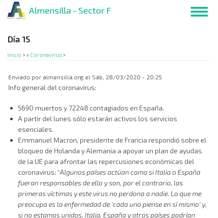
Pasar
Almensilla - Sector F
Toggl
al
navig
contenido
principal
Día 15
Inicio
>
Coronavirus
>
Enviado por
almensilla.org
el
Sáb, 28/03/2020 - 20:25
Info general del coronavirus:
5690 muertos y 72248 contagiados en España.
A partir del lunes sólo estarán activos los servicios
esenciales.
Emmanuel Macron, presidente de Francia respondió sobre el
bloqueo de Holanda y Alemania a apoyar un plan de ayudas
de la UE para afrontar las repercusiones económicas del
coronavirus: “
Algunos países actúan como si Italia o España
fueran responsables de ello y son, por el contrario, las
primeras víctimas y este virus no perdona a nadie. Lo que me
preocupa es la enfermedad de ‘cada uno piense en sí mismo’ y,
si no estamos unidos, Italia, España y otros países podrían