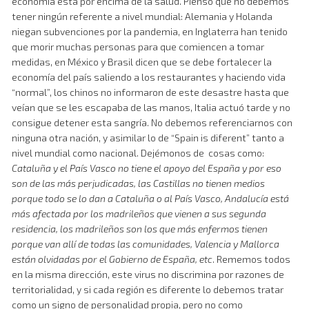
economía está por encima de la salud. Pienso que no debemos
tener ningún referente a nivel mundial: Alemania y Holanda
niegan subvenciones por la pandemia, en Inglaterra han tenido
que morir muchas personas para que comiencen a tomar
medidas, en México y Brasil dicen que se debe fortalecer la
economía del país saliendo a los restaurantes y haciendo vida
“normal”, los chinos no informaron de este desastre hasta que
veían que se les escapaba de las manos, Italia actuó tarde y no
consigue detener esta sangría. No debemos referenciarnos con
ninguna otra nación, y asimilar lo de “Spain is diferent” tanto a
nivel mundial como nacional. Dejémonos de cosas como:
Cataluña y el País Vasco no tiene el apoyo del España y por eso
son de las más perjudicadas, las Castillas no tienen medios
porque todo se lo dan a Cataluña o al País Vasco, Andalucía está
más afectada por los madrileños que vienen a sus segunda
residencia, los madrileños son los que más enfermos tienen
porque van allí de todas las comunidades, Valencia y Mallorca
están olvidadas por el Gobierno de España, etc
. Rememos todos
en la misma dirección, este virus no discrimina por razones de
territorialidad, y si cada región es diferente lo debemos tratar
como un signo de personalidad propia, pero no como