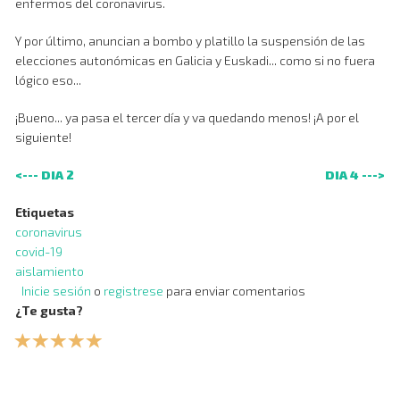
enfermos del coronavirus.
Y por último, anuncian a bombo y platillo la suspensión de las
elecciones autonómicas en Galicia y Euskadi... como si no fuera
lógico eso...
¡Bueno... ya pasa el tercer día y va quedando menos! ¡A por el
siguiente!
<--- DIA 2
DIA 4 --->
Etiquetas
coronavirus
covid-19
aislamiento
Inicie sesión
o
registrese
para enviar comentarios
¿Te gusta?