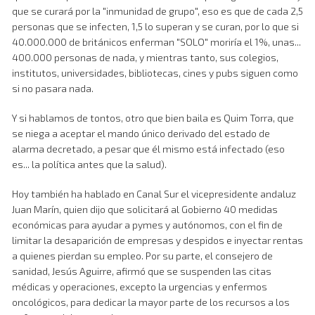
que se curará por la "inmunidad de grupo", eso es que de cada 2,5
personas que se infecten, 1,5 lo superan y se curan, por lo que si
40.000.000 de británicos enferman "SOLO" moriría el 1%, unas...
400.000 personas de nada, y mientras tanto, sus colegios,
institutos, universidades, bibliotecas, cines y pubs siguen como
si no pasara nada.
Y si hablamos de tontos, otro que bien baila es Quim Torra, que
se niega a aceptar el mando único derivado del estado de
alarma decretado, a pesar que él mismo está infectado (eso
es... la política antes que la salud).
Hoy también ha hablado en Canal Sur el vicepresidente andaluz
Juan Marín, quien dijo que solicitará al Gobierno 40 medidas
económicas para ayudar a pymes y autónomos, con el fin de
limitar la desaparición de empresas y despidos e inyectar rentas
a quienes pierdan su empleo. Por su parte, el consejero de
sanidad, Jesús Aguirre, afirmó que se suspenden las citas
médicas y operaciones, excepto la urgencias y enfermos
oncológicos, para dedicar la mayor parte de los recursos a los