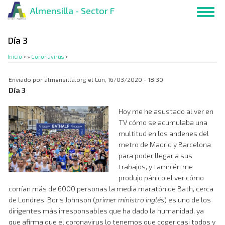
Pasar
Almensilla - Sector F
Toggl
al
navig
contenido
principal
Día 3
Inicio
>
Coronavirus
>
Enviado por
almensilla.org
el
Lun, 16/03/2020 - 18:30
Día 3
Hoy me he asustado al ver en
TV cómo se acumulaba una
multitud en los andenes del
metro de Madrid y Barcelona
para poder llegar a sus
trabajos, y también me
produjo pánico el ver cómo
corrían más de 6000 personas la media maratón de Bath, cerca
de Londres. Boris Johnson (
primer ministro inglés
) es uno de los
dirigentes más irresponsables que ha dado la humanidad, ya
que afirma que el coronavirus lo tenemos que coger casi todos y