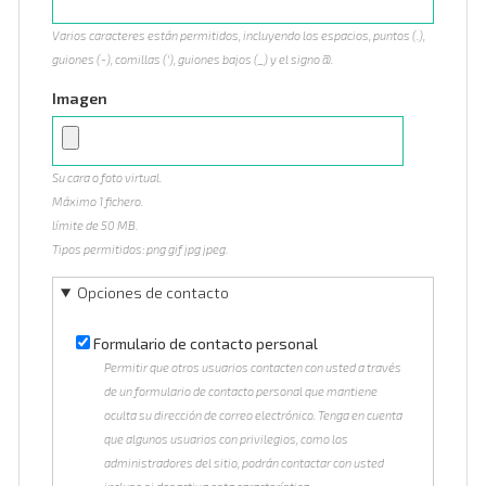
Varios caracteres están permitidos, incluyendo los espacios, puntos (.),
guiones (-), comillas ('), guiones bajos (_) y el signo @.
Imagen
Su cara o foto virtual.
Máximo 1 fichero.
límite de 50 MB.
Tipos permitidos: png gif jpg jpeg.
Opciones de contacto
Formulario de contacto personal
Permitir que otros usuarios contacten con usted a través
de un formulario de contacto personal que mantiene
oculta su dirección de correo electrónico. Tenga en cuenta
que algunos usuarios con privilegios, como los
administradores del sitio, podrán contactar con usted