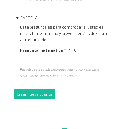
incluso si desactiva esta característica.
CAPTCHA
Esta pregunta es para comprobar si usted es
un visitante humano y prevenir envíos de spam
automatizado.
Pregunta matemática
7 + 0 =
Resuelva este simple problema matemático y escriba la
solución; por ejemplo: Para 1+3, escriba 4.